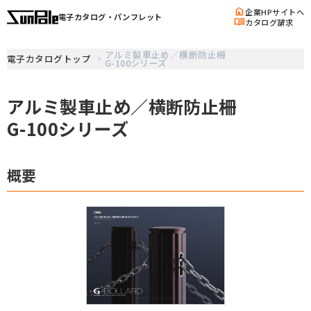
home
企業HPサイトへ
電子カタログ・パンフレット
menu_book
カタログ請求
アルミ製車止め／横断防止柵
電子カタログトップ
G-100シリーズ
アルミ製車止め／横断防止柵
G-100シリーズ
概要