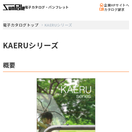
home
企業HPサイトへ
電子カタログ・パンフレット
menu_book
カタログ請求
電子カタログトップ
KAERUシリーズ
KAERUシリーズ
概要