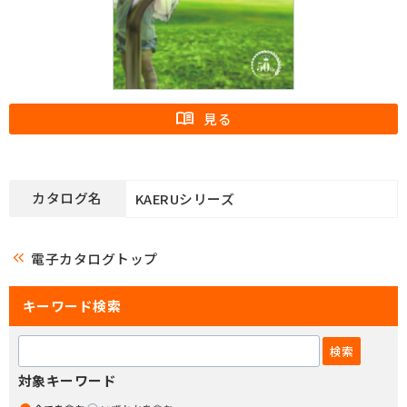
カタログ名
KAERUシリーズ
keyboard_double_arrow_left
電子カタログトップ
キーワード検索
対象キーワード