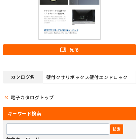
カタログ名
壁付クサリボックス壁付エンドロック
keyboard_double_arrow_left
電子カタログトップ
キーワード検索