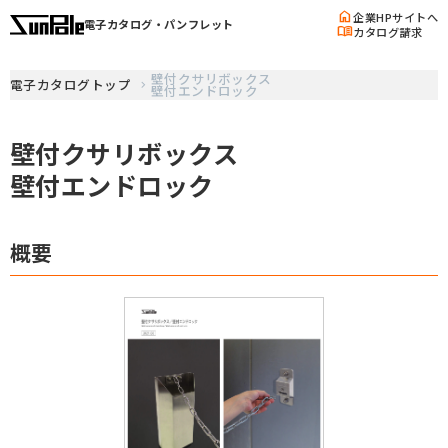
home
企業HPサイトへ
電子カタログ・パンフレット
menu_book
カタログ請求
壁付クサリボックス
電子カタログトップ
壁付エンドロック
壁付クサリボックス
壁付エンドロック
概要