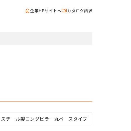
home
menu_book
企業HPサイトへ
カタログ請求
スチール製ロングピラー丸ベースタイプ