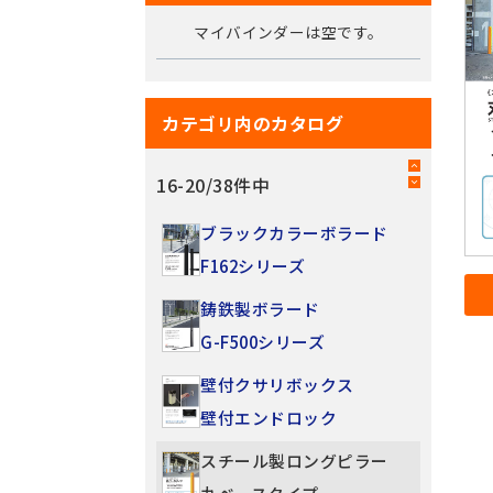
マイバインダーは空です。
カテゴリ内のカタログ
16
-
20
/
38
件中
ブラックカラーボラード
F162シリーズ
鋳鉄製ボラード
G-F500シリーズ
壁付クサリボックス
壁付エンドロック
スチール製ロングピラー