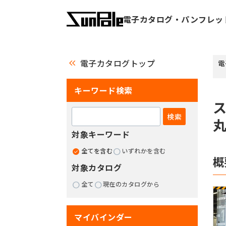
電子カタログ・パンフレッ
keyboard_double_arrow_left
電子カタログトップ
電
キーワード検索
対象キーワード
全てを含む
いずれかを含む
概
対象カタログ
全て
現在のカタログから
マイバインダー